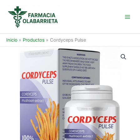
Ir
al
contenido
Main
Men
Inicio
Productos
Cordyceps Pulse