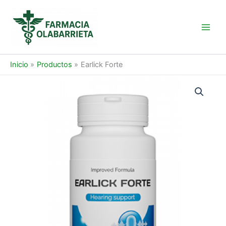
Ir
al
contenido
Main
Men
Inicio
Productos
Earlick Forte