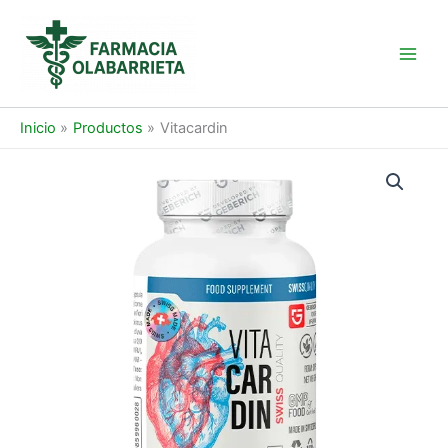
Ir
al
contenido
Main
Men
Inicio
Productos
Vitacardin