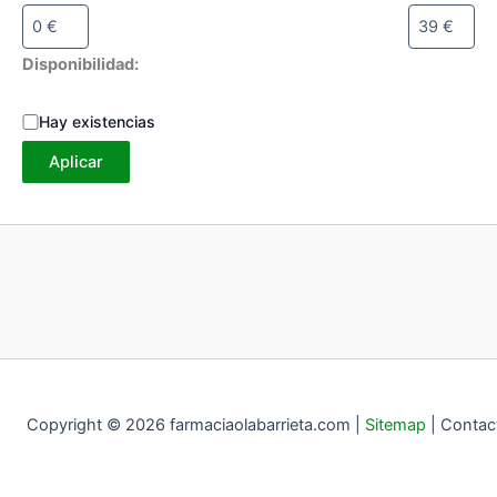
Disponibilidad:
E
Hay existencias
s
Aplicar
t
a
d
o
Copyright © 2026 farmaciaolabarrieta.com |
Sitemap
|
Contac